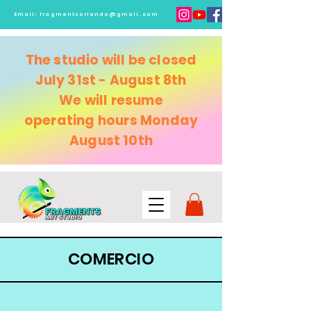
Email:
fragmentsorlando@gmail.com
The studio will be closed
July 31st - August 8th
We will resume
operating
hours Monday
August 10th
COMERCIO