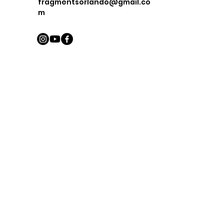
fragmentsorlando@gmail.co
m
First Name
Last Name
Email
Message